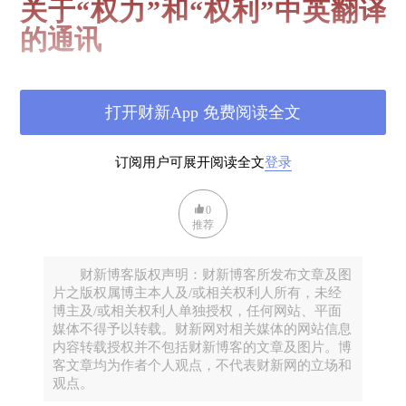
关于“权力”和“权利”中英翻译
的通讯
陈有西复胡兆云
打开财新App 免费阅读全文
订阅用户可展开阅读全文
登录
胡教授：
0
很好，我正为这个考虑着，你的信太及时了。我会
推荐
在演讲中说下您的观点。
感谢你这么关注我的行踪，并给出这样好的建议。
财新博客版权声明：财新博客所发布文章及图
希望有机会厦门见。
片之版权属博主本人及/或相关权利人所有，未经
博主及/或相关权利人单独授权，任何网站、平面
会向卫方教授代问好。
媒体不得予以转载。财新网对相关媒体的网站信息
谢谢
内容转载授权并不包括财新博客的文章及图片。博
陈有西 律师
客文章均为作者个人观点，不代表财新网的立场和
观点。